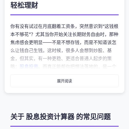
轻松理财
你有没有试过在月底翻着工资条，突然意识到“这钱根
本不够花”？尤其当你开始关注长期财务自由时，那种
焦虑感会更明显——不是不想存钱，而是不知道该怎
么让钱自己生钱。这时候，很多人会想到炒股、基
金，但其实，有一种更稳、更适合普通人起步的策
略：
股息投资
。而真正能帮你把想法落地的，是一个
叫“股息投资计算器”的在线工具。
展开阅读
它不收费、不用下载、数据全在你浏览器里跑，连手
机都能直接用。关键是，它能让你一眼看到未来10年
甚至20年的收益变化，还能模拟不同分红再投资方式
下的结果。就像给你的钱包装了个小雷达，提前看清
关于 股息投资计算器 的常见问题
方向。