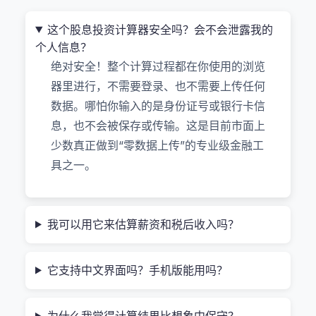
什么是股息投资计算器？怎么算出
这个股息投资计算器安全吗？会不会泄露我的
来的？
个人信息？
绝对安全！整个计算过程都在你使用的浏览
器里进行，不需要登录、也不需要上传任何
简单说，这就是一个帮你估算“买股票后每年拿多少分
数据。哪怕你输入的是身份证号或银行卡信
红、再投进去又能涨多少”的工具。比如你投入1万元
息，也不会被保存或传输。这是目前市面上
买一只年分红3.5%的股票，然后每年都把分红重新买
少数真正做到“零数据上传”的专业级金融工
进同一只股票（假设价格不变），那么第5年、第10
具之一。
年、第20年你会有多少股、多少钱？这个计算器就能
自动算出来，而且考虑了通胀和税费影响。
我可以用它来估算薪资和税后收入吗？
它的核心优势在于：所有计算都在你的电脑或手机上
完成，不会上传任何数据到服务器。也就是说，哪怕
你输入的是自己的薪资信息或者投资计划，也完全不
它支持中文界面吗？手机版能用吗？
用担心隐私泄露——这点对中国人特别重要，因为大
家越来越在意“是不是要注册账号才能用”。
为什么我觉得计算结果比想象中保守？