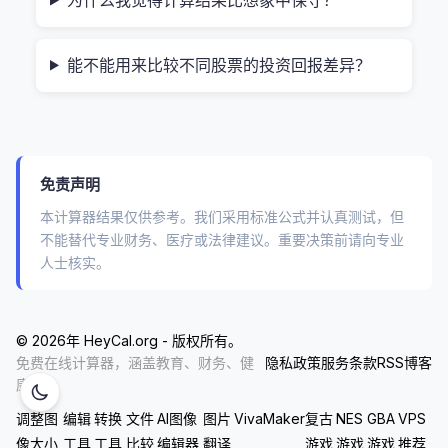
为什么我每天都在用这个工具？
能不能用来比较不同股票的投资回报差异？
说实话，刚开始我也觉得复杂。后来发现，只要花不
到两分钟填几个关键数字，就能得到一份清晰的投资
路线图，简直像开了外挂一样。有一次我在准备买房
免责声明
首付，就用它模拟了两种方案：一种是每月定投
本计算器结果仅供参考。我们采用标准公式并认真测试，但
ETF，另一种是买几只高分红蓝筹股并自动复利。结
不能替代专业财务、医疗或法律建议。重要决策前请向专业
果一看，后者虽然初期收益慢一点，但15年后反而多
人士核实。
出近30%的现金流量。那一刻我才明白，
真正的财富
增长，往往来自那些看似不起眼的小习惯
。
© 2026年 HeyCal.org - 版权所有。
本地化示例：学生也能看懂的股息
免费在线计算器，涵盖教育、财务、健
隐私政策
服务条款
RSS
博客
康等。
计算逻辑
调整图
编辑
转换
文件
AI图像
图片
VivaMaker
复古
NES
GBA
VPS
像大小
工具
工具
比较
编辑器
翻译
游戏
游戏
游戏
推荐