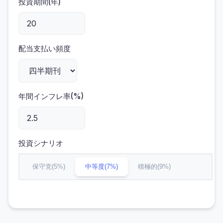
投資期間(年)
配当支払い頻度
年間インフレ率(%)
投資シナリオ
保守党(5%)
中等度(7%)
積極的(9%)