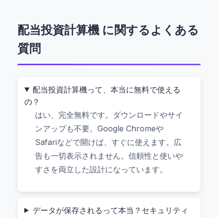
で完結するから、データがサーバーに送られること
も、個人情報が漏れる心配もない。スマホでもPCで
配当投資計算機 に関するよくある
も、無料で使えます。まさに“誰でもすぐ始められ
質問
る”仕組みです。
なぜ「配当投資計算機」が日本の
配当投資計算機って、本当に無料で使える
投資家に人気なのか？
の？
はい、完全無料です。ダウンロードやサイ
ンアップも不要。Google Chromeや
実は、多くの人が「配当株ってどうやって利益が出
Safariなどで開けば、すぐに使えます。広
るのか？」と迷っているんです。例えば、東証一部
告も一切表示されません。信頼性と使いや
の安定企業（例：キヤノン、トヨタ）の株を買う
すさを両立した設計になっています。
と、年に1回または4回、決算後に「配当金」として
お金が振り込まれる。その配当金をまた株に再投資
すれば、
複利効果で資産が自然と増え続ける
——こ
データが保存されるって本当？セキュリティ
れが魅力です。