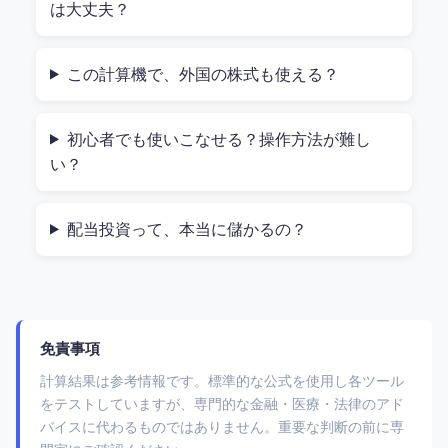
は大丈夫？
でも、いざ自分で計算しようとすると、面倒くさい
ですよね？
この計算機で、外国の株式も使える？
「どのくらい増えるか分からない」
初心者でも使いこなせる？操作方法が難し
「税金はどれくらいかかるんだろう？」
い？
「そもそも、どんな銘柄を選べばいいの？」
配当投資って、本当に儲かるの？
そんな疑問を、
1分以内に解決するのがこの計算機の
強み
。実際に使ってみると、最初は「これだ
け？！」と驚くほどシンプルなのに、結果は非常に
現実的です。
免責事項
実際に使うときの流れ：初心者で
計算結果は参考情報です。標準的な公式を使用し各ツール
をテストしていますが、専門的な金融・医療・法律のアド
も安心・直感的
バイスに代わるものではありません。重要な判断の前に専