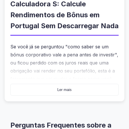
Calculadora S: Calcule
Rendimentos de Bônus em
Portugal Sem Descarregar Nada
Se você já se perguntou "como saber se um
bónus corporativo vale a pena antes de investir",
ou ficou perdido com os juros reais que uma
obrigação vai render no seu portefólio, esta é a
ferramenta que vai mudar a forma como você
olha para investimentos. A
Calculadora S
Não é
Ler mais
apenas um site de cálculo — é que muitos
estudantes de finanças e profissionais
autônomos em Portugal usam diariamente para
tomar decisões rápidas, sem precisar do Excel
Perguntas Frequentes sobre a
ou planos complexos.