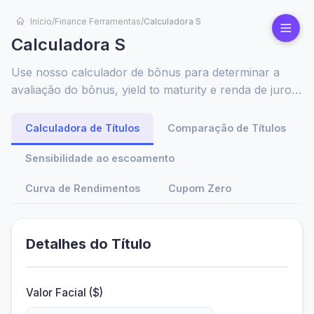
Início
/
Finance Ferramentas
/
Calculadora S
Calculadora S
Use nosso calculador de bônus para determinar a
avaliação do bônus, yield to maturity e renda de juros.
Ideal para investidores que analisam bônus
corporativos ou governamentais para melhores
Calculadora de Títulos
Comparação de Títulos
retornos de portfólio.
Sensibilidade ao escoamento
Curva de Rendimentos
Cupom Zero
Detalhes do Título
Valor Facial ($)