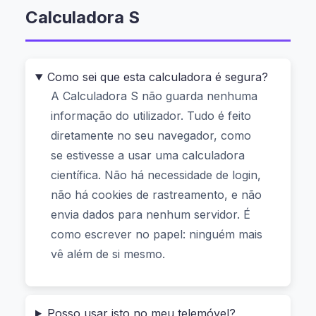
Calculadora S
Tudo acontece diretamente no seu navegador:
nenhum dado é enviado ao servidor, nada é
armazenado, e tudo é processado localmente.
Como sei que esta calculadora é segura?
Isso quer dizer que mesmo se estiver a calcular
A Calculadora S não guarda nenhuma
rendimentos de um bónus governamental com
informação do utilizador. Tudo é feito
base na taxa de juro atual do BCE, os seus dados
diretamente no seu navegador, como
permanecem 100% privados. E melhor ainda: é
se estivesse a usar uma calculadora
totalmente gratuito, funciona no Chrome, no
científica. Não há necessidade de login,
Edge, e até no telemóvel. Não precisa de criar
não há cookies de rastreamento, e não
conta nem de instalar qualquer app.
envia dados para nenhum servidor. É
como escrever no papel: ninguém mais
Como funciona? O segredo está
vê além de si mesmo.
no cálculo local
Posso usar isto no meu telemóvel?