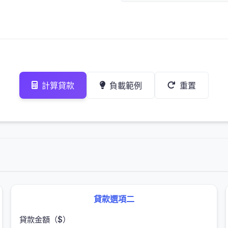
計算貸款
負載範例
重置
貸款選項二
貸款金額（$）