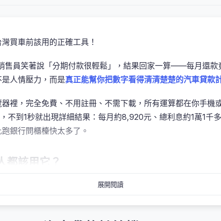
台灣買車前該用的正確工具！
，銷售員笑著說「分期付款很輕鬆」，結果回家一算——每月還款
不是人情壓力，而是
真正能幫你把數字看得清清楚楚的汽車貸款
覽器裡，完全免費、不用註冊、不需下載，所有運算都在你手機
到1秒就出現詳細結果：每月約8,920元、總利息約1萬1千多元，還附帶
比跑銀行問櫃檯快太多了。
人都該用它？
算工具，專門為想買車的朋友設計。只要輸入貸款金額、利率和
展開閱讀
不需要上傳資料，也不會留下紀錄，絕對安全
。對學生、上班族