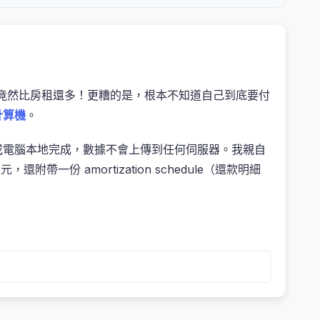
竟然比房租還多！更糟的是，根本不知道自己到底要付
計算機
。
或電腦本地完成，數據不會上傳到任何伺服器。我親自
一份 amortization schedule（還款明細
期限，就能立刻知道每月該出多少錢、總共會付多少利
、甚至自由職業者來說，這是規劃購車預算的第一步，