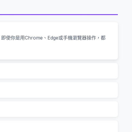
你是用Chrome、Edge或手機瀏覽器操作，都
算機模擬不同方案（比如從36期改為48期），立刻看出