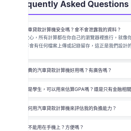
Frequently Asked Questi
台灣人常犯的三個錯誤：你中了幾個
很多人在選車時只盯著「月付幾千塊」，卻忽略了三
汽車貸款計算機安全嗎？會不會泄露我的資料？
放心，所有計算都在你自己的瀏覽器裡進行，就像你在
總利息到底有多少？
（有時候看似低月付，其實長
不會有任何檔案上傳或記錄留存，這正是我們設計
如果提前還款，能省多少？
我的收入夠不夠支應？
免費的汽車貸款計算機好用嗎？有廣告嗎？
舉個例子：如果你月薪3萬，扣除生活開銷後剩2萬，那
差異。我自己以前就曾因為沒算清楚，導致第一年月
我是學生，可以用來估算GPA嗎？還是只有金融相
實際案例分享：這些都是真實發生在
如何用汽車貸款計算機來評估我的負擔能力？
案例1｜學生畢業後首購車，怕負擔不起
能不能用在手機上？方便嗎？