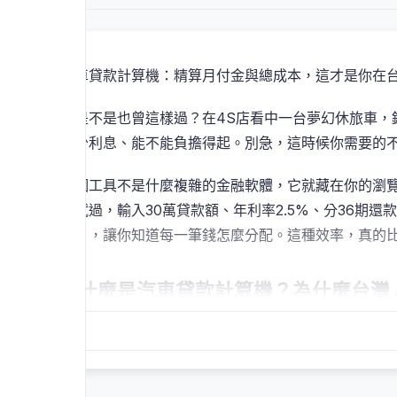
汽車貸款計算機：精算月付金與總成本，這才是你在
你是不是也曾這樣過？在4S店看中一台夢幻休旅車
多少利息、能不能負擔得起。別急，這時候你需要的
這個工具不是什麼複雜的金融軟體，它就藏在你的瀏
測試過，輸入30萬貸款額、年利率2.5%、分36期還款，不
表），讓你知道每一筆錢怎麼分配。這種效率，真的
什麼是汽車貸款計算機？為什麼台灣
簡單來說，就是一個能在瀏覽器裡直接執行的線上計
息、以及整體花費是多少。最關鍵的是——
整個過程
也是避免未來財務緊張的關鍵一步。