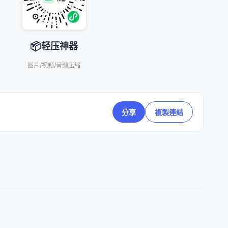
📦
轻压神器
图片/视频/音频压缩
分享
複製連結