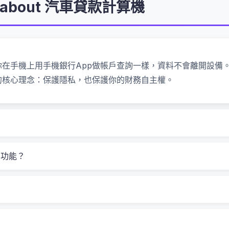
ons about 汽車貸款計算機
？
個重要問題：
手機上用手機銀行App做帳戶查詢一樣，資料不會離開設備。即使
期下來反而更貴）
的核心理念：保護隱私，也保護你的財務自主權。
每月還款超過6,000元就可能造成壓力。這時候用汽車貸款計
付壓力太大，後來只好調整成較長年限，才慢慢穩住生活節奏。
關功能？
台灣人的身上