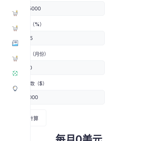
利率（%）
期限（月份）
頭期款（$）
計算
每月0美元