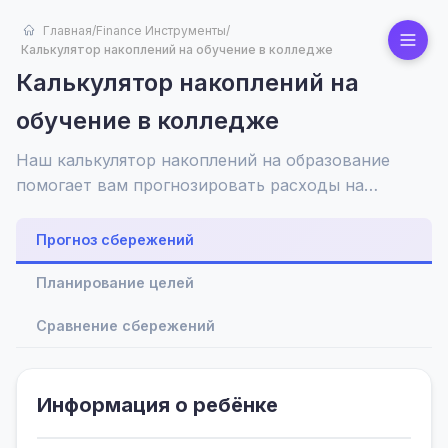
Главная
/
Finance Инструменты
/
Калькулятор накоплений на обучение в колледже
Калькулятор накоплений на
обучение в колледже
Наш калькулятор накоплений на образование
помогает вам прогнозировать расходы на
обучение, исследовать планы 529 и ставить
достижимые цели. Обеспечьте финансовую
Прогноз сбережений
стабильность будущего вашего ребенка с
Планирование целей
персонализированными, действенными советами.
Сравнение сбережений
Информация о ребёнке