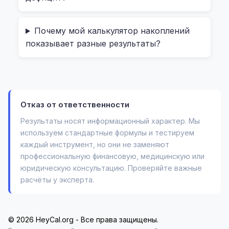
хватит ли ваших текущих сбережений ($10
000) и какая ежемесячная сумма будет
Почему мой калькулятор накоплений
необходима.
показывает разные результаты?
Да, это звучит сложно, но на деле — проще
простого. Вы не нуждаетесь в знании
финансовой математики, как в старом
Отказ от ответственности
советском учебнике. Просто заполняете
Результаты носят информационный характер. Мы
поля, как в форме приложения, и получаете
используем стандартные формулы и тестируем
ответ — сразу видно, есть ли дефицит или
каждый инструмент, но они не заменяют
избыток средств. И да, он работает и для
профессиональную финансовую, медицинскую или
России: вы можете подставить рубли, а не
юридическую консультацию. Проверяйте важные
расчёты у эксперта.
доллары, и использовать местные ставки по
депозитам или инфляции.
© 2026 HeyCal.org - Все права защищены.
Примеры из жизни: как это