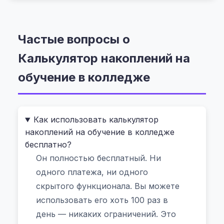
откладывать каждый месяц, чтобы не
просить кредиты или не бросать ребёнка на
полпути. И тогда я нашёл онлайн-
Частые вопросы о
инструмент, который изменил мою
Калькулятор накоплений на
стратегию —
Калькулятор накоплений на
обучение в колледже
.
обучение в колледже
Это не просто таблица с цифрами. Это ваш
личный финансовый помощник, работающий
Как использовать калькулятор
прямо в браузере — без регистрации, без
накоплений на обучение в колледже
скачивания, без риска утечки данных. Все
бесплатно?
расчёты происходят на вашем устройстве,
Он полностью бесплатный. Ни
даже если вы используете Chrome, Edge или
одного платежа, ни одного
мобильный телефон. Никакого обмена
скрытого функционала. Вы можете
информацией с серверами. Только вы, ваш
использовать его хоть 100 раз в
бюджет и реальные цели.
день — никаких ограничений. Это