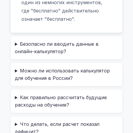
один из немногих инструментов,
Как работает калькулятор —
где "бесплатно" действительно
без сложных формул, только
означает "бесплатно".
понятно
Безопасно ли вводить данные в
Представьте себе, что вы хотите узнать:
онлайн-калькулятор?
"Сколько мне нужно откладывать
ежемесячно, чтобы через 10 лет оплатить 4-
Можно ли использовать калькулятор
летнюю программу в США?" Всё, что нужно
для обучения в России?
— ввести возраст ребёнка сейчас,
предполагаемый возраст поступления,
Как правильно рассчитать будущие
текущие расходы на обучение (например,
расходы на обучение?
$35 000 в год), инфляцию в сфере
образования (~4%), и ожидаемую
Что делать, если расчет показал
доходность инвестиций (скажем, 6%
дефицит?
годовых). Инструмент сам рассчитает,