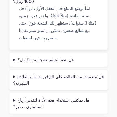
استخدامها بأمان حتى مع مبالغ كبيرة أو عند حساب أرباح
1000 ريال؟
ابدأ بوضع المبلغ في الحقل الأول، ثم أدخل
مشروعك الصغير.
نسبة الفائدة (مثلاً 4%)، واختر فترة زمنية
إذا كنت تبحث عن "كيف تستخدم حاسبة الفائدة على
(مثلاً 3 سنوات). ستظهر لك النتيجة فورًا. حتى
التوفير" بطريقة سهلة، فهي مجرد خطوات بسيطة:
مع مبالغ صغيرة، يمكن أن تنمو بسرعة إذا
استمررت فيها لسنوات.
أدخل المبلغ الأولي (مثل 5000 ريال).
حدد نسبة الفائدة السنوية (مثلاً 6%).
هل هذه الحاسبة مجانية بالكامل؟
اختر عدد السنوات (مثلاً 5 سنوات).
اضغط زر "احسب".
هل تدعم حاسبة الفائدة على التوفير حساب الفائدة
الشهرية؟
في ثوانٍ، تحصل على ناتج دقيق يُظهر لك كم سيصبح
مجموع أموالك مع الفائدة المركبة. لا حاجة لتحميل برنامج
أو تسجيل حساب.
هل يمكنني استخدام هذه الأداة لتقدير أرباح
استثماري صغير؟
مثال عملي: كيف تُستخدم هذه الحاسبة