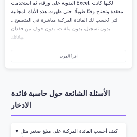
اليدوية على ورقة، ثم استخدمت Excel، لكنها كانت
معقدة وتحتاج وقتًا طويلًا. حتى ظهرت هذه الأداة المجانية
التي تُحسب لك الفائدة المركبة مباشرة في المتصفح...
بدون تسجيل، بدون ملفات، بدون خوف من فقدان
بياناتك.
ما هي حاسبة فائدة الادخار؟ وكيف تعمل دون
اقرأ المزيد
أن ترفع أي شيء إلى الإنترنت؟
حاسبة فائدة الادخار هي أداة ذكية تُحلل مبلغ المال الذي
تودّ إدخاره، ومدة الادخار، ونسبة الفائدة السنوية، وتُظهر
الأسئلة الشائعة حول حاسبة فائدة
لك الناتج النهائي باستخدام قانون الفائدة المركبة
الادخار
(Compound Interest) — وهو نفس القانون الذي
تستخدمه البنوك الكبرى. الأهم: كل الحسابات تتم داخل
متصفحك فقط، مثل Chrome أو Edge، ولا يتم إرسال
أي بيانات إلى خوادم خارجية. هذا يعني أنه يمكنك
كيف أحسب الفائدة المركبة على مبلغ صغير مثل