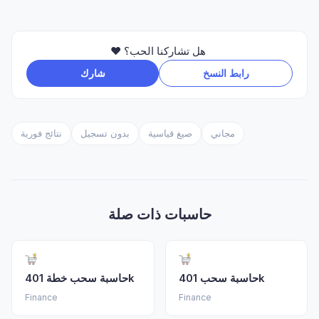
❤️ هل تشاركنا الحب؟
رابط النسخ
شارك
مجاني
صيغ قياسية
بدون تسجيل
نتائج فورية
حاسبات ذات صلة
حاسبة سحب 401k
حاسبة سحب خطة 401k
Finance
Finance