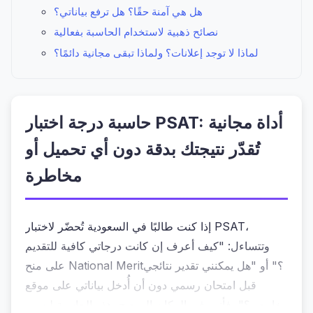
هل هي آمنة حقًا؟ هل ترفع بياناتي؟
نصائح ذهبية لاستخدام الحاسبة بفعالية
لماذا لا توجد إعلانات؟ ولماذا تبقى مجانية دائمًا؟
حاسبة درجة اختبار PSAT: أداة مجانية
تُقدّر نتيجتك بدقة دون أي تحميل أو
مخاطرة
إذا كنت طالبًا في السعودية تُحضّر لاختبار PSAT،
وتتساءل: "كيف أعرف إن كانت درجاتي كافية للتقديم
على منح National Merit؟" أو "هل يمكنني تقدير نتائجي
قبل امتحان رسمي دون أن أُدخل بياناتي على موقع
خارجي؟"، فأنت في المكان الصحيح. هذه الحاسبة ليست