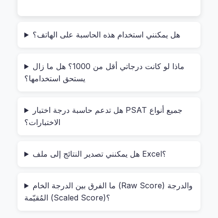
إعلانات مزعجة. هذا يعني أنك تستخدمها بسرعة، بأمان،
وبدون أي ضغط.
هل يمكنني استخدام هذه الحاسبة على الهاتف؟
أنا استخدمتها أثناء تدريبي لامتحان PSAT 10، ولاحظت
شيئًا مهمًا: النتائج ظهرت خلال ثانيتين فقط بعد إدخال
ماذا لو كانت درجاتي أقل من 1000؟ هل ما زال
البيانات، بدون تأخير. لم أشعر أبدًا بأنني أُدخل بيانات
يستحق استخدامها؟
حساسة — لأن الحاسبة تُعالج كل شيء داخل جهازك
فقط. هذا النوع من الأمان يُعطيك ثقة حقيقية، خاصة إذا
هل تدعم حاسبة درجة اختبار PSAT جميع أنواع
كنت تُخطط لتقديم نفسك على منح أو تخصصات
الاختبارات؟
مرموقة.
كيف تستخدمها خطوة بخطوة؟ (تجربة عملية)
هل يمكنني تصدير النتائج إلى ملف Excel؟
لنأخذ مثالاً حقيقيًا من حياتنا اليومية في السعودية:
ما الفرق بين الدرجة الخام (Raw Score) والدرجة
المُقيّمة (Scaled Score)؟
الموقف:
أنت طالب في الصف العاشر، وحصلت على: