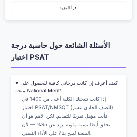
مجرد أداة حسابية — بل هي صديقك الشخصي في
اقرأ المزيد
التحضير، تُحسب لك النتيجة بالضبط كما يفعل النظام
الرسمي، وبدون أي تحميل أو تسجيل، وبطريقة آمنة
تمامًا.
الأسئلة الشائعة حول حاسبة درجة
ما هي حاسبة درجة اختبار PSAT؟ وكيف
اختبار PSAT
تعمل؟
حاسبة درجة اختبار PSAT هي أداة عبر الإنترنت مخصصة
للطلاب الذين يرغبون في تحويل الدرجات الأولية (Raw
كيف أعرف إن كانت درجاتي كافية للحصول على
Scores) في قسم القراءة والكتابة والرياضيات إلى
منحة National Merit؟
درجات مُقيَّمة (Scaled Scores) تُشبه تلك التي تُصدرها
إذا كانت نتيجتك الكلية أعلى من 1400 في
وزارة التعليم الأمريكية. لا تحتاج إلى تسجيل أو إدخال
اختبار PSAT/NMSQT (للصف الحادي عشر)،
بيانات شخصية — كل ما عليك فعله هو كتابة عدد الإجابات
فأنت مؤهل تقريبًا للتقديم. لكن الأهم هو أن
الصحيحة في كل قسم، ثم تظهر النتيجة فورًا داخل
تحقق أيضًا نسبة مئوية تزيد عن 95% — لأن
متصفحك. لا يتم رفع أي شيء إلى الخوادم، ولا توجد
المنحة تُمنح بناءً على الأداء النسبي.