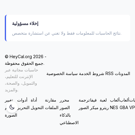
القراءة: 35/47
الكتابة: 32/44
إخلاء مسؤولية
نتائج الحاسبات للمعلومات فقط ولا تغني عن استشارة متخصص.
الرياضيات: 40/44
أولًا، اذهب إلى الصفحة الرئيسية للحاسبة، واختر نوع
© HeyCal.org 2026 -
الاختبار (PSAT 10). ثم اكتب الأرقام الثلاثة كما هي — لا
جميع الحقوق محفوظة.
حاجة لتحويل أو تقريب. بعد الضغط على "احسب"،
حاسبات مجانية عبر
المدونات
RSS
شروط الخدمة
سياسة الخصوصية
ستظهر لك:
الإنترنت للتعليم،
والتمويل، والصحة،
النتيجة الكلية: 1360
والمزيد.
ات
ألعاب
ألعاب
لعبة
فيفا
ترجمة
محرر
مقارنة
أداة
أدوات
تغيير
نسبة التصنيف الوطنية: 82%
VP
GBA
NES
ريترو
ميكر
الصور
الصور
الملفات
التحويل
التحرير
حجم
تحليل الأداء: كتابة متوسطة، رياضيات ممتازة، قراءة
بالذكاء
الصورة
تحت المتوسط
الاصطناعي