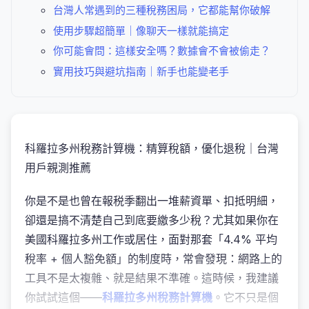
台灣人常遇到的三種稅務困局，它都能幫你破解
使用步驟超簡單｜像聊天一樣就能搞定
你可能會問：這樣安全嗎？數據會不會被偷走？
實用技巧與避坑指南｜新手也能變老手
科羅拉多州稅務計算機：精算稅額，優化退稅｜台灣
用戶親測推薦
你是不是也曾在報税季翻出一堆薪資單、扣抵明細，
卻還是搞不清楚自己到底要繳多少稅？尤其如果你在
美國科羅拉多州工作或居住，面對那套「4.4% 平均
稅率 + 個人豁免額」的制度時，常會發現：網路上的
工具不是太複雜、就是結果不準確。這時候，我建議
你試試這個——
科羅拉多州稅務計算機
。它不只是個