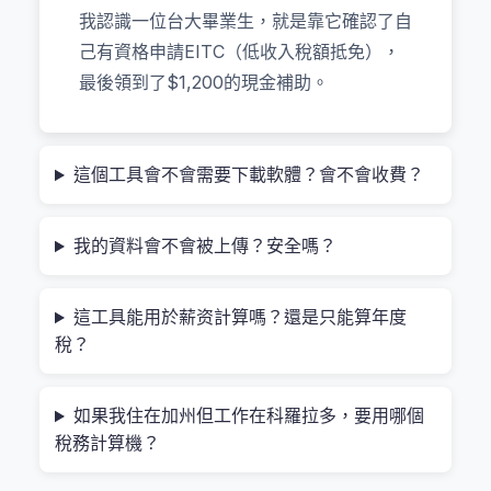
我認識一位台大畢業生，就是靠它確認了自
否有子女，再選要不要扣除退休金或醫療支出，幾秒
己有資格申請EITC（低收入稅額抵免），
鐘就出來完整報告。操作起來比我在學校用 Excel 計
最後領到了$1,200的現金補助。
算 GPA 還順手！
台灣人常遇到的三種稅務困局，它都能幫
這個工具會不會需要下載軟體？會不會收費？
你破解
1. 「我年薪75萬美元，真的要繳那麼多嗎？」——來
我的資料會不會被上傳？安全嗎？
自留學生的真實疑問
這工具能用於薪资計算嗎？還是只能算年度
很多在科羅拉多讀書的台灣學生，常常會誤以為自己
稅？
「高收入」就得交高稅。但其實根據2024年規定，只
要你符合條件申請個人豁免額（每人$1,000），加上
如果我住在加州但工作在科羅拉多，要用哪個
標準扣除額（單身$14,600），實際課稅所得可能不
稅務計算機？
到$60,000！舉例來說：