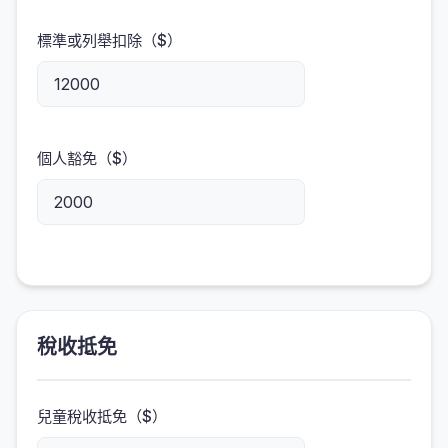
標準或列舉扣除（$）
個人豁免（$）
稅收抵免
兒童稅收抵免（$）