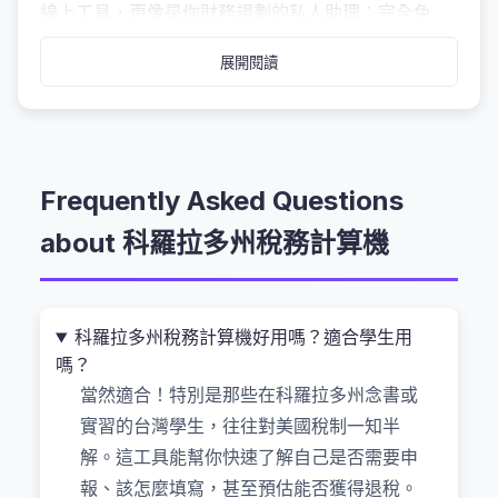
線上工具，更像是你財務規劃的私人助理：完全免
費、不用下載、數據留在瀏覽器裡不外流，而且能幫
展開閱讀
你快速估算潛在退稅金額。
什麼是科羅拉多州稅務計算機？為什麼值
得信賴？
Frequently Asked Questions
簡單來說，這是一款專為台灣人在美工作的朋友設計
about 科羅拉多州稅務計算機
的「本地化稅務預估器」。它不會把你輸入的收入資
料傳到遠端伺服器，所有計算都在你的 Chrome 或
Edge 瀏覽器內部完成（也就是所謂的「前端處
科羅拉多州稅務計算機好用嗎？適合學生用
理」）。這種設計讓你安心使用，即使你是自由職業
嗎？
者、兼差打工族，或是剛拿到第一份海外薪水的學
當然適合！特別是那些在科羅拉多州念書或
生，都不用擔心個人隱私被洩漏。
實習的台灣學生，往往對美國稅制一知半
解。這工具能幫你快速了解自己是否需要申
我第一次用的時候還蠻驚訝的——原本以為要填一堆
報、該怎麼填寫，甚至預估能否獲得退稅。
表格才看得懂，結果只要輸入年收入、婚姻狀況、是