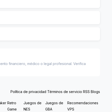
to financiero, médico o legal profesional. Verifica
 diferencia es casi 150 € gracias al poder del
ncia del ahorro temprano.
Política de privacidad
Términos de servicio
RSS
Blogs
aker
Retro
Juegos de
Juegos de
Recomendaciones
Game
NES
GBA
VPS