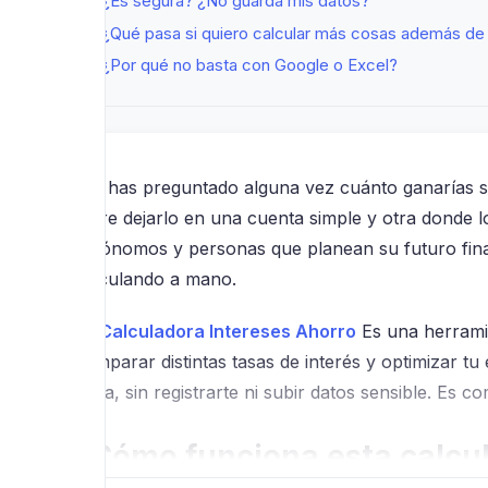
¿Es segura? ¿No guarda mis datos?
¿Qué pasa si quiero calcular más cosas además de
¿Por qué no basta con Google o Excel?
¿Te has preguntado alguna vez cuánto ganarías s
entre dejarlo en una cuenta simple y otra donde 
autónomos y personas que planean su futuro financ
calculando a mano.
La
Calculadora Intereses Ahorro
Es una herramie
comparar distintas tasas de interés y optimizar 
nada, sin registrarte ni subir datos sensible. Es
¿Cómo funciona esta calcul