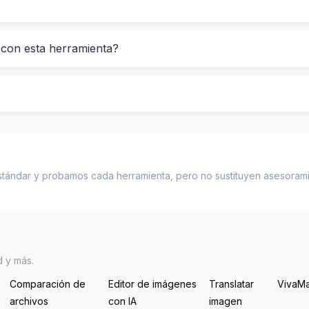
 con esta herramienta?
stándar y probamos cada herramienta, pero no sustituyen asesoramien
terés simple: en ese mismo periodo, solo ganarías 840 €. La
y común entre jóvenes que empiezan a entender la importa
d y más.
herramienta?
Comparación de
Editor de imágenes
Translatar
VivaM
archivos
con IA
imagen