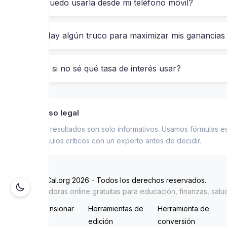
¿Puedo usarla desde mi teléfono móvil?
Tasa anual: 4%
¿Hay algún truco para maximizar mis ganancias
Tiempo: 7 años
Capitalización: Mensual
¿Y si no sé qué tasa de interés usar?
Al introducir estos datos, la calculadora muestra:
Intereses acumulados: 986,27 €
Aviso legal
Final total: 3.986,27 €
Los resultados son solo informativos. Usamos fórmulas e
cálculos críticos con un experto antes de decidir.
Pero lo más revelador es la comparación con el in
interés compuesto. Este tipo de escenario es mu
© HeyCal.org 2026 - Todos los derechos reservados.
Calculadoras online gratuitas para educación, finanzas, salu
¿Quién debería usar esta 
Redimensionar
Herramientas de
Herramienta de
imagen
edición
conversión