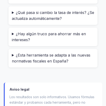
Funciona así: introduces el monto del préstamo,
¿Qué pasa si cambio la tasa de interés? ¿Se
la tasa de interés anual, el plazo y cualquier otro
actualiza automáticamente?
gasto asociado (como los 300 € de comisión de
estudio). El sistema hace el cálculo en segundos
¿Hay algún truco para ahorrar más en
y te da la TAE real. Así puedes comparar dos
intereses?
ofertas y saber cuál realmente te conviene más.
No necesitas ser experto en finanzas ni tener
hojas de Excel. Solo pones los datos y listo.
¿Esta herramienta se adapta a las nuevas
normativas fiscales en España?
Cómo usarla paso a paso: sin
complicaciones, como si fuera
tu propia app
Aviso legal
Los resultados son solo informativos. Usamos fórmulas
Imagina que estás buscando un préstamo
estándar y probamos cada herramienta, pero no