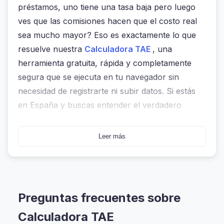
préstamos, uno tiene una tasa baja pero luego
ves que las comisiones hacen que el costo real
sea mucho mayor? Eso es exactamente lo que
resuelve nuestra
Calculadora TAE
, una
herramienta gratuita, rápida y completamente
segura que se ejecuta en tu navegador sin
necesidad de registrarte ni subir datos. Si estás
en España y buscas entender el verdadero
precio de un préstamo —ya sea para estudios,
vivienda o una compra importante— esta es la
Leer más
herramienta que deberías usar desde el primer
día.
No es solo una calculadora más. Es como tener
Preguntas frecuentes sobre
a un asesor financiero en tu bolsillo, sin pagar ni
un euro. Y lo mejor: todo se hace localmente, en
Calculadora TAE