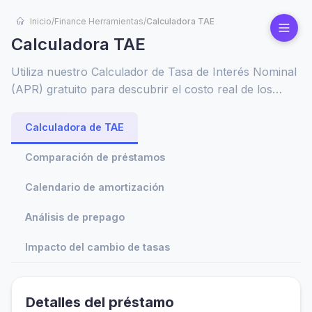
Inicio
/
Finance Herramientas
/
Calculadora TAE
Calculadora TAE
Utiliza nuestro Calculador de Tasa de Interés Nominal
(APR) gratuito para descubrir el costo real de los
préstamos, incluyendo intereses y comisiones.
Compara ofertas, planifica tu presupuesto y toma
Calculadora de TAE
decisiones financieras más inteligentes con facilidad.
Comparación de préstamos
Calendario de amortización
Análisis de prepago
Impacto del cambio de tasas
Detalles del préstamo