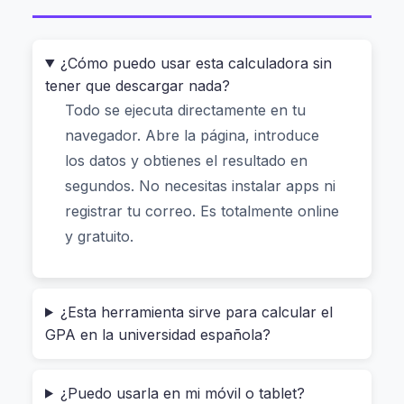
tu dispositivo. No hay riesgo de que tus números
salgan de aquí.
¿Cómo puedo usar esta calculadora sin
¿Qué es una Calculadora TAE y
tener que descargar nada?
por qué es tan útil para alguien
Todo se ejecuta directamente en tu
navegador. Abre la página, introduce
en España?
los datos y obtienes el resultado en
segundos. No necesitas instalar apps ni
registrar tu correo. Es totalmente online
La TAE (Tasa Anual Equivalente) es el indicador
y gratuito.
que muestra el
costo total real del préstamo
,
incluyendo intereses, comisiones de apertura,
gastos administrativos y otros cargos ocultos.
¿Esta herramienta sirve para calcular el
Muchas entidades bancarias muestran solo la
GPA en la universidad española?
tasa nominal, pero eso no refleja la realidad. Esta
calculadora te permite verlo todo claro, como si
mirarás directamente el contrato con lupa.
¿Puedo usarla en mi móvil o tablet?