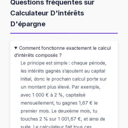
Questions fréquentes sur
trace de ton calcul. C’est ça, la vraie sécurité :
tout se passe ici, maintenant, entre toi et ton
Calculateur D'intérêts
écran.
D'épargne
Pourquoi ce calculateur est
idéal pour les étudiants français
Comment fonctionne exactement le calcul
(et les salariés aussi)
d’intérêts composés ?
Le principe est simple : chaque période,
les intérêts gagnés s’ajoutent au capital
Je me souviens quand j’étais en première année
initial, donc le prochain calcul porte sur
de fac à Lyon : je devais comparer mes résultats
un montant plus élevé. Par exemple,
semestriels pour savoir si j’avais une chance de
avec 1 000 € à 2 %, capitalisé
passer en deuxième cycle. J’ai utilisé un autre
mensuellement, tu gagnes 1,67 € le
outil, mais il ne prenait pas en compte le système
premier mois. Le deuxième mois, tu
de crédits ECTS. Ce calculateur, lui, fonctionne
touches 2 % sur 1 001,67 €, et ainsi de
comme un vrai assistant financier — même pour
suite. Le calculateur fait tous ces