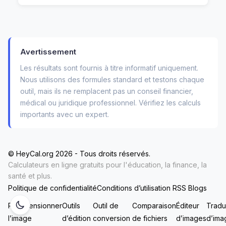
Comment utiliser le calculateur
d’intérêts d’épargne (sans
Avertissement
stress)
Les résultats sont fournis à titre informatif uniquement.
Nous utilisons des formules standard et testons chaque
Pas besoin de formation. Tu arrives, tu vois
outil, mais ils ne remplacent pas un conseil financier,
médical ou juridique professionnel. Vérifiez les calculs
l’écran propre, clair, sans publicité intrusive. Voici
importants avec un expert.
comment je fais chaque fois :
Tu entres ton montant initial — disons 1 000
© HeyCal.org 2026 - Tous droits réservés.
€.
Calculateurs en ligne gratuits pour l'éducation, la finance, la
Tu choisis ton taux annuel — par exemple 2
santé et plus.
Politique de confidentialité
Conditions d’utilisation
RSS
Blogs
% (le taux moyen des livrets A en 2024).
Redimensionner
Outils
Outil de
Comparaison
Éditeur
Tradu
Tu précises la période : 5 ans.
l’image
d’édition
conversion
de fichiers
d’images
d’im