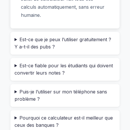
les étudiants qui veulent prévoir leur budget
calculs automatiquement, sans erreur
pendant les stages ou les vacances. Tu sais ce
humaine.
qu’il fait ? Il prend ton capital initial, ton taux
annuel, la fréquence de capitalisation (mensuelle,
trimestrielle…), et il te dit précisément combien tu
Est-ce que je peux l’utiliser gratuitement ?
aurais gagné après 3 ans, par exemple. Sans
Y a-t-il des pubs ?
erreur, sans abonnement.
Est-ce fiable pour les étudiants qui doivent
Et ça marche aussi pour ceux qui veulent
convertir leurs notes ?
optimiser leurs salaires nettes. Si tu travailles en
tant que freelance à Paris, ou que tu vis dans
une commune où les impôts locaux sont plus
Puis-je l’utiliser sur mon téléphone sans
problème ?
élevés, tu peux tester différentes hypothèses
pour voir comment un petit bonus mensuel peut
se transformer en plus gros rendement grâce à
Pourquoi ce calculateur est-il meilleur que
l’intérêt composé.
ceux des banques ?