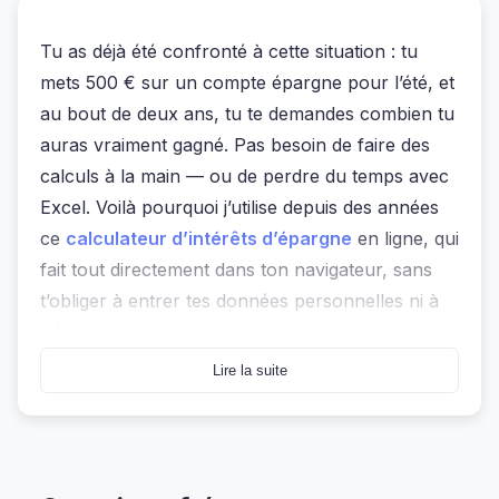
Tu as déjà été confronté à cette situation : tu
mets 500 € sur un compte épargne pour l’été, et
au bout de deux ans, tu te demandes combien tu
auras vraiment gagné. Pas besoin de faire des
calculs à la main — ou de perdre du temps avec
Excel. Voilà pourquoi j’utilise depuis des années
ce
calculateur d’intérêts d’épargne
en ligne, qui
fait tout directement dans ton navigateur, sans
t’obliger à entrer tes données personnelles ni à
télécharger quoi que ce soit.
Lire la suite
Ce n’est pas juste un outil, c’est une méthode
intelligente pour comprendre exactement où
vont tes euros. Et surtout, il ne les envoie nulle
part. Rien n’est stocké, aucun serveur ne garde